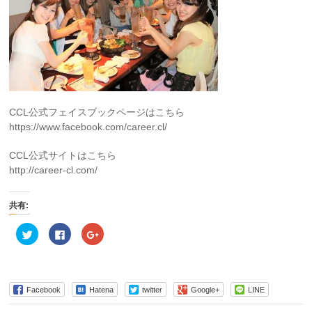
CCL公式フェイスブックページはこちら
https://www.facebook.com/career.cl/
CCL公式サイトはこちら
http://career-cl.com/
共有:
ク
Facebook
ク
リ
で
リ
ッ
共
ッ
ク
有
ク
し
す
し
て
る
て
Twitter
に
Google+
で
は
で
Facebook
Hatena
twitter
Google+
LINE
共
ク
共
有
リ
有