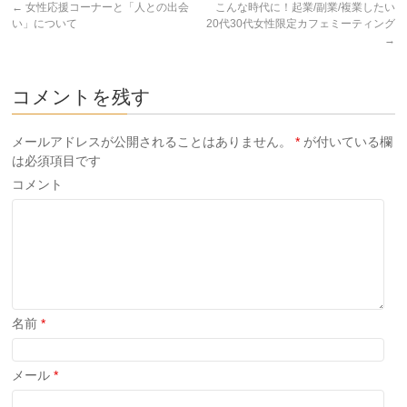
(新
ッ
(新
←
女性応援コーナーと「人との出会
こんな時代に！起業/副業/複業したい
し
ク
し
い」について
20代30代女性限定カフェミーティング
い
し
い
ウ
て
ウ
→
ィ
く
ィ
ン
だ
ン
ド
さ
ド
ウ
い
ウ
で
(新
で
コメントを残す
開
し
開
き
い
き
ま
ウ
ま
す)
ィ
す)
メールアドレスが公開されることはありません。
*
が付いている欄
ン
ド
は必須項目です
ウ
で
コメント
開
き
ま
す)
名前
*
メール
*