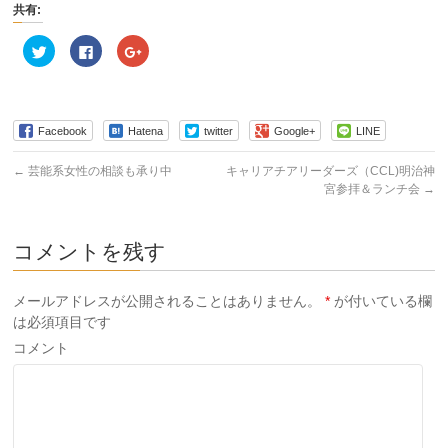
共有:
ク
Facebook
ク
リ
で
リ
ッ
共
ッ
ク
有
ク
し
す
し
て
る
て
Twitter
に
Google+
で
は
で
Facebook
Hatena
twitter
Google+
LINE
共
ク
共
有
リ
有
(新
ッ
(新
←
芸能系女性の相談も承り中
キャリアチアリーダーズ（CCL)明治神
し
ク
し
宮参拝＆ランチ会
→
い
し
い
ウ
て
ウ
ィ
く
ィ
ン
だ
ン
ド
さ
ド
コメントを残す
ウ
い
ウ
で
(新
で
開
し
開
き
い
き
ま
ウ
ま
メールアドレスが公開されることはありません。
*
が付いている欄
す)
ィ
す)
は必須項目です
ン
ド
ウ
コメント
で
開
き
ま
す)