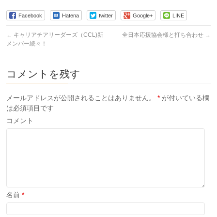
て
る
て
Twitter
に
Google+
で
は
で
Facebook
Hatena
twitter
Google+
LINE
共
ク
共
有
リ
有
(新
ッ
(新
←
キャリアチアリーダーズ（CCL)新
全日本応援協会様と打ち合わせ
→
し
ク
し
メンバー続々！
い
し
い
ウ
て
ウ
ィ
く
ィ
ン
だ
ン
ド
さ
ド
コメントを残す
ウ
い
ウ
で
(新
で
開
し
開
き
い
き
ま
ウ
ま
メールアドレスが公開されることはありません。
*
が付いている欄
す)
ィ
す)
は必須項目です
ン
ド
ウ
コメント
で
開
き
ま
す)
名前
*