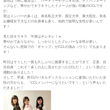
普段は（特に最近は）、パーティーやラジオ出演、チアパフォーマ
ンスなど、華やかでキラキラしたイメージが強い印象のCCLです
が、
実はメンバーの多くは、有名私立大学、国立大学、東大院生、有名
お嬢様女子大などの出身者も多く、知的で聡明な女性が多いんで
す！
見た目キラキラ、中身はキレキレ！ｗ
華やかでありながら、しっかりとしたクレバーな女性が多い。
そんないい意味での「ギャップ」がCCLの強み（ウリ）でもありま
す！
昨日はそうした一面も久しぶりに披露することができて、正直、自
分自身「これぞ！多くの人に見せたかったCCLだ！」という喜びと
感動がありました！
そして、早速、昨日のパネルディスカッションに参加いただいた女
性の方からも、「CCLメンバーになりたいです！」という声もいた
だきました！