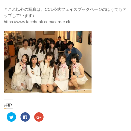
＊これ以外の写真は、CCL公式フェイスブックページのほうでもア
ップしています↓
https://www.facebook.com/career.cl/
共有:
ク
Facebook
ク
リ
で
リ
ッ
共
ッ
ク
有
ク
し
す
し