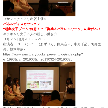
＜サンクチュアリ出版主催＞
パネルディスカッション
“起業女子ブーム”終息！？「副業＆パラレルワーク」の時代へ！
キラキャリ女子５人の新しい働き方
３月２５日(月)19:30～21:30
出演者：CCLメンバー（あずりん、白鳥音々、中野千晶、阿部里
美、桜木華奈）
https://www.sanctuarybooks.jp/eventblog/index.php?
e=1993&cal=201903&c=20190324-20190325