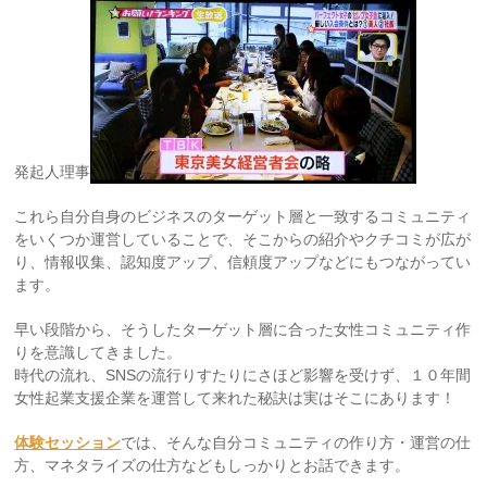
発起人理事
これら自分自身のビジネスのターゲット層と一致するコミュニティ
をいくつか運営していることで、そこからの紹介やクチコミが広が
り、情報収集、認知度アップ、信頼度アップなどにもつながってい
ます。
早い段階から、そうしたターゲット層に合った女性コミュニティ作
りを意識してきました。
時代の流れ、SNSの流行りすたりにさほど影響を受けず、１０年間
女性起業支援企業を運営して来れた秘訣は実はそこにあります！
体験セッション
では、そんな自分コミュニティの作り方・運営の仕
方、マネタライズの仕方などもしっかりとお話できます。