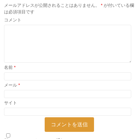
す)
ィ
す)
メールアドレスが公開されることはありません。
*
が付いている欄
ン
ド
は必須項目です
ウ
で
コメント
開
き
ま
す)
名前
*
メール
*
サイト