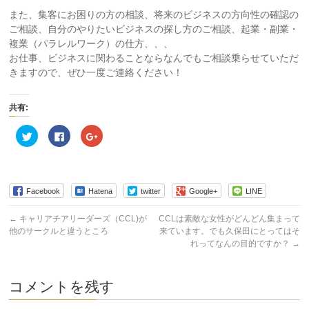
また、集客にお困りの方の相談、将来のビジネスの方向性の確認の
ご相談、自分のやりたいビジネスの探し方のご相談、起業・副業・
複業（パラレルワーク）の仕方、、、
お仕事、ビジネスに関わることならなんでもご相談乗らせていただ
きますので、ぜひ一度ご連絡ください！
共有:
ク
Facebook
ク
リ
で
リ
ッ
共
ッ
ク
有
ク
し
す
し
て
る
て
Twitter
に
Google+
で
は
で
Facebook
Hatena
twitter
Google+
LINE
共
ク
共
有
リ
有
(新
ッ
(新
←
キャリアチアリーダーズ（CCL)が
CCLは素敵な女性がどんどん集まって
し
ク
し
他のサークルと違うところ
来ています。でも久保田にとってはそ
い
し
い
ウ
て
ウ
れってなんの目的ですか？
→
ィ
く
ィ
ン
だ
ン
ド
さ
ド
ウ
い
ウ
で
(新
で
コメントを残す
開
し
開
き
い
き
ま
ウ
ま