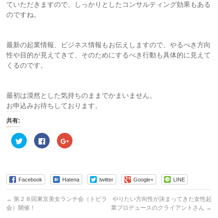
ていただきますので、しっかりとしたコンサルティング効果もある
のですね。
最新の起業情報、ビジネス情報もお伝えしますので、やるべき方向
性や目的が見えてきて、そのためにするべき行動も具体的に見えて
くるのです。
最初は漠然とした気持ちのままでかまいません。
お申込みお待ちしております。
共有:
ク
Facebook
ク
リ
で
リ
ッ
共
ッ
ク
有
ク
し
す
し
て
る
て
Twitter
に
Google+
で
は
で
Facebook
Hatena
twitter
Google+
LINE
共
ク
共
有
リ
有
(新
ッ
(新
←
第２８回東京美女ランチ会（トビラ
やりたい方向性が決まってきた女性起
し
ク
し
会）開催！
業プロデュースのクライアントさん
→
い
し
い
ウ
て
ウ