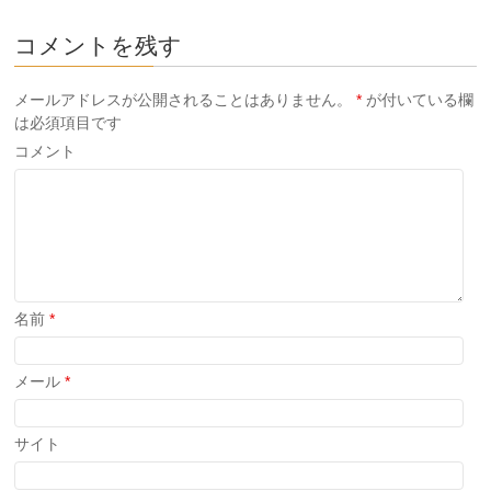
ィ
く
ィ
ン
だ
ン
ド
さ
ド
コメントを残す
ウ
い
ウ
で
(新
で
開
し
開
き
い
き
ま
ウ
ま
メールアドレスが公開されることはありません。
*
が付いている欄
す)
ィ
す)
は必須項目です
ン
ド
ウ
コメント
で
開
き
ま
す)
名前
*
メール
*
サイト