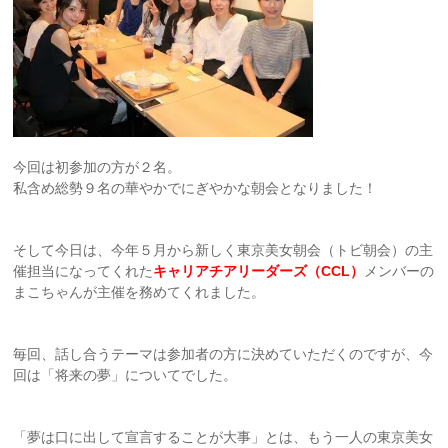
今回は初参加の方が２名。
私含め総勢９名の華やかでにぎやかな朝会となりました！
そして今日は、今年５月から新しく東京美女朝会（トビ朝会）の主
催担当になってくれた
キャリアチアリーダーズ（CCL）
メンバーの
まこちゃんが主催を務めてくれました。
毎回、話し合うテーマは参加者の方に決めていただくのですが、今
回は「将来の夢」についてでした。
「夢は口に出して宣言することが大事」とは、もう一人の東京美女