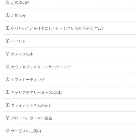
お客様の声
お知らせ
やりたいことを仕事にしたい・している女子の会(YSJ)
イベント
オススメの本
カウンセリング＆コンサルティング
カフェミーティング
キャリアチアリーダーズ(CCL)
クライアントさんの紹介
グローバルウーマン協会
サービスのご案内