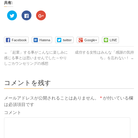
共有:
ク
Facebook
ク
リ
で
リ
ッ
共
ッ
ク
有
ク
し
す
し
て
る
て
Twitter
に
Google+
で
は
で
Facebook
Hatena
twitter
Google+
LINE
共
ク
共
有
リ
有
(新
ッ
(新
←
「起業」する事がこんなに楽しみに
成功する女性はみんな「感謝の気持
し
ク
し
感じる事とは思いませんでした～やり
ち」を忘れない！
→
い
し
い
ウ
て
ウ
しごカウンセリングの感想
ィ
く
ィ
ン
だ
ン
ド
さ
ド
ウ
い
ウ
で
(新
で
コメントを残す
開
し
開
き
い
き
ま
ウ
ま
す)
ィ
す)
メールアドレスが公開されることはありません。
*
が付いている欄
ン
ド
は必須項目です
ウ
で
コメント
開
き
ま
す)